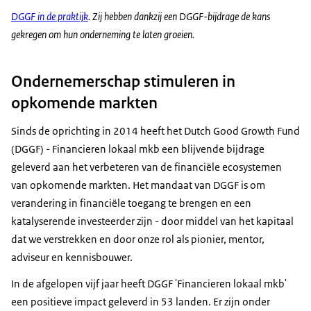
lokale - bestaande of nieuwe - fondsen, financiële
DGGF in de praktijk
. Zij hebben dankzij een DGGF-bijdrage de kans
intermediairs en ondernemersondersteunende
gekregen om hun onderneming te laten groeien.
organisaties. Deze intermediairs bieden op hun
beurt een breed scala aan financieringsproducten
Ondernemerschap stimuleren in
op maat en technische en zakelijke ondersteuning
opkomende markten
aan mkb's.Door lokale intermediaire fondsen en
innovatieve initiatieven te ondersteunen, is DGGF
Sinds de oprichting in 2014 heeft het Dutch Good Growth Fund
dus in staat om de toegang van het lokale mkb tot
(DGGF) - Financieren lokaal mkb een blijvende bijdrage
financiering te vergroten en het lokale financiële
geleverd aan het verbeteren van de financiële ecosystemen
ecosysteem als geheel te verbeteren. Kijk voor
van opkomende markten. Het mandaat van DGGF is om
meer informatie over DGGF op:
dggf.nl
.
verandering in financiële toegang te brengen en een
katalyserende investeerder zijn - door middel van het kapitaal
dat we verstrekken en door onze rol als pionier, mentor,
adviseur en kennisbouwer.
In de afgelopen vijf jaar heeft DGGF 'Financieren lokaal mkb'
een positieve impact geleverd in 53 landen. Er zijn onder