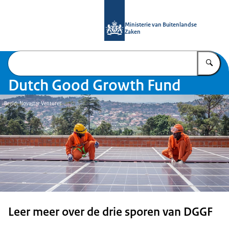
Naar de homepage van DGGF
Ministerie van Buitenlandse
Zaken
Vu
Dutch Good Growth Fund
Beeld: Novastar Ventures
Leer meer over de drie sporen van DGGF