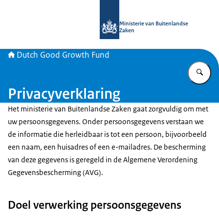
Naar de homepage van DGGF
Ministerie van Buitenlandse
Zaken
Dutch Good Growth Fund
Vu
Privacyverklaring
Het ministerie van Buitenlandse Zaken gaat zorgvuldig om met
uw persoonsgegevens. Onder persoonsgegevens verstaan we
de informatie die herleidbaar is tot een persoon, bijvoorbeeld
een naam, een huisadres of een e-mailadres. De bescherming
van deze gegevens is geregeld in de Algemene Verordening
Gegevensbescherming (AVG).
Doel verwerking persoonsgegevens