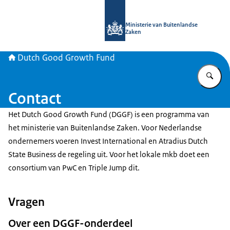
Naar de homepage van DGGF
Ministerie van Buitenlandse
Zaken
Dutch Good Growth Fund
Vu
Contact
Het Dutch Good Growth Fund (DGGF) is een programma van
het ministerie van Buitenlandse Zaken. Voor Nederlandse
ondernemers voeren Invest International en Atradius Dutch
State Business de regeling uit. Voor het lokale mkb doet een
consortium van PwC en Triple Jump dit.
Vragen
Over een DGGF-onderdeel