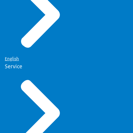
uw gegevens uit onze systemen verwijderd.
Wat zijn uw rechten?
Meer informatie over uw rechten vindt u op de
pagina
'Privacy' (link opent in nieuw tabblad)
.
English
Service