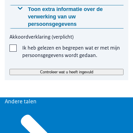
Toon extra informatie over de
verwerking van uw
persoonsgegevens
Waarom worden deze gegevens gevraagd?
Akkoordverklaring
(
verplicht
)
Wij gebruiken uw gegevens, met uw toestemming,
Ik heb gelezen en begrepen wat er met mijn
omdat wij anders niet in staat zijn om uw vraag te
persoonsgegevens wordt gedaan.
beantwoorden
Op welke manier worden uw gegevens verwerkt?
Controleer wat u heeft ingevuld
Wij gebruiken uw gegevens om uw vraag te
beantwoorden. Uw vraag wordt door onze eigen
medewerkers beantwoord. Uw gegevens worden
Andere talen
niet met derden gedeeld.
Hoelang bewaren wij uw gegevens?
Zodra wij uw vraag hebben beantwoord worden