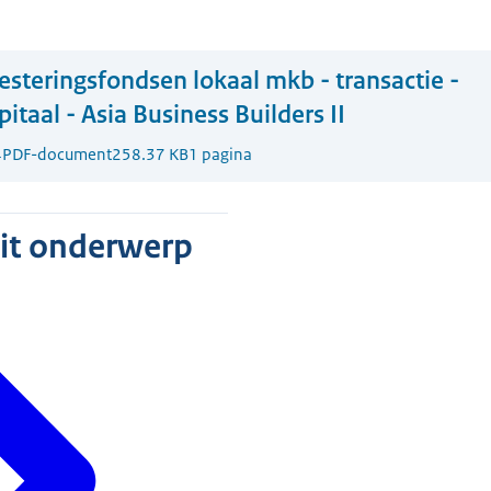
esteringsfondsen lokaal mkb - transactie -
itaal - Asia Business Builders II
4
PDF-document
258.37 KB
1 pagina
dit onderwerp