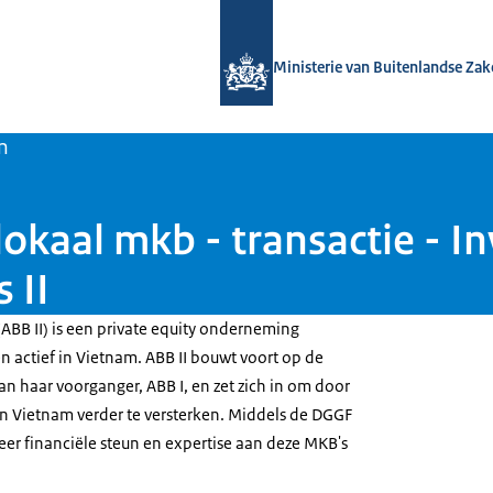
Naar de homepage van DGGF
Ministerie van Buitenlandse Za
n
okaal mkb - transactie - In
 II
 (ABB II) is een private equity onderneming
n actief in Vietnam. ABB II bouwt voort op de
van haar voorganger, ABB I, en zet zich in om door
n Vietnam verder te versterken. Middels de DGGF
eer financiële steun en expertise aan deze MKB's