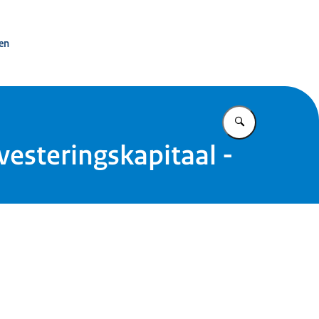
ken
Vul in wat u z
vesteringskapitaal -