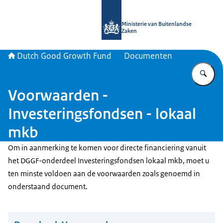
Naar de homepage van DGGF
Ministerie van Buitenlandse
Zaken
Dutch Good Growth Fund
Documenten
Vu
Voorwaarden -
Investeringsfondsen - lokaal
mkb
Om in aanmerking te komen voor directe financiering vanuit
het DGGF-onderdeel Investeringsfondsen lokaal mkb, moet u
ten minste voldoen aan de voorwaarden zoals genoemd in
onderstaand document.