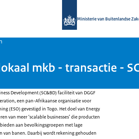
Naar de homepage van DGGF
Ministerie van Buitenlandse Za
n
lokaal mkb - transactie - 
iness Development (SC&BD) faciliteit van DGGF
ration, een pan-Afrikaanse organisatie voor
ng (ESO) gevestigd in Togo. Het doel van Energy
eren van meer ‘scalable businesses’ die producten
bieden aan bevolkingsgroepen met lage
en van banen. Daarbij wordt rekening gehouden