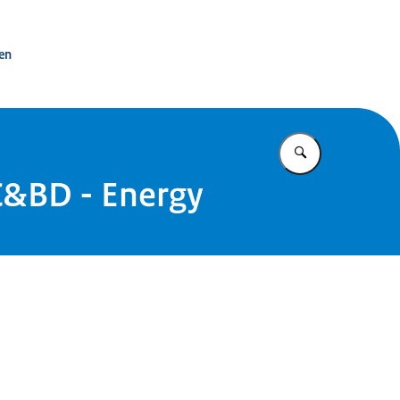
ken
Vul in wat u z
SC&BD - Energy