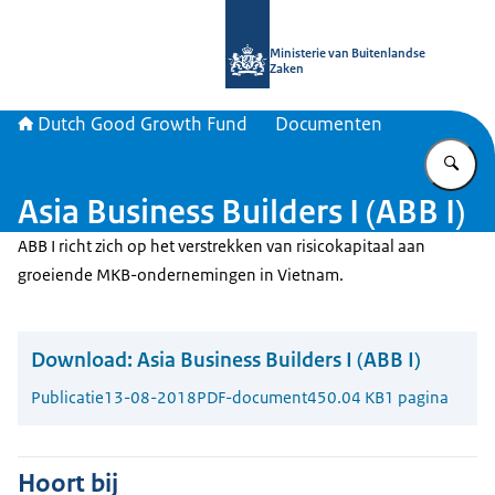
Naar de homepage van DGGF
Ministerie van Buitenlandse
Zaken
Dutch Good Growth Fund
Documenten
Vu
Asia Business Builders I (ABB I)
ABB I richt zich op het verstrekken van risicokapitaal aan
groeiende MKB-ondernemingen in Vietnam.
Download:
Asia Business Builders I (ABB I)
Publicatie
13-08-2018
PDF-document
450.04 KB
1 pagina
Hoort bij