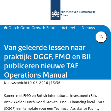
Naar de homepage van DGGF
Ministerie van Buitenlandse
Zaken
Dutch Good Growth Fund
Actueel
Nieuws
Vu
Van geleerde lessen naar
praktijk: DGGF, FMO en BII
publiceren nieuwe TAF
Operations Manual
Nieuwsbericht
10-06-2026 | 13:36
Samen met FMO en British International Investment (BII),
ontwikkelde Dutch Good Growth Fund – Financing local SMEs
(DGGF) een template voor een Technical Assistance Facility