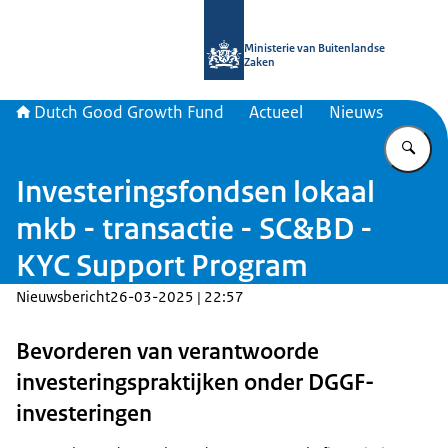
Naar de homepage van DGGF
Ministerie van Buitenlandse
Zaken
Dutch Good Growth Fund
Actueel
Nieuws
Vu
Investeringsfondsen lokaal
mkb - transactie - SC&BD -
KYC Support Program
Nieuwsbericht
26-03-2025 | 22:57
Bevorderen van verantwoorde
investeringspraktijken onder DGGF-
investeringen