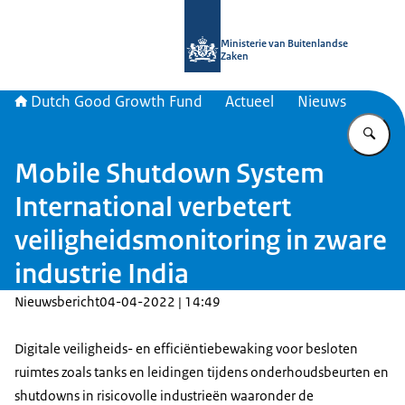
Naar de homepage van DGGF
Ministerie van Buitenlandse
Zaken
Dutch Good Growth Fund
Actueel
Nieuws
Vu
Mobile Shutdown System
International verbetert
veiligheidsmonitoring in zware
industrie India
Nieuwsbericht
04-04-2022 | 14:49
Digitale veiligheids- en efficiëntiebewaking voor besloten
ruimtes zoals tanks en leidingen tijdens onderhoudsbeurten en
shutdowns in risicovolle industrieën waaronder de