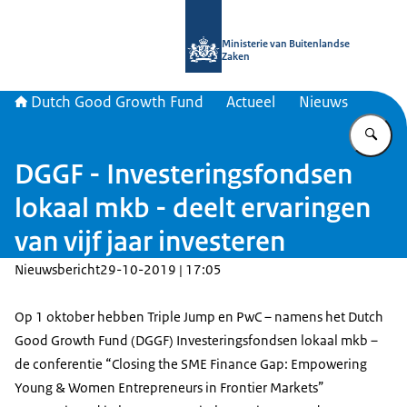
Naar de homepage van DGGF
Ministerie van Buitenlandse
Zaken
Dutch Good Growth Fund
Actueel
Nieuws
Vu
DGGF - Investeringsfondsen
lokaal mkb - deelt ervaringen
van vijf jaar investeren
Nieuwsbericht
29-10-2019 | 17:05
Op 1 oktober hebben Triple Jump en PwC – namens het Dutch
Good Growth Fund (DGGF) Investeringsfondsen lokaal mkb –
de conferentie “Closing the SME Finance Gap: Empowering
Young & Women Entrepreneurs in Frontier Markets”