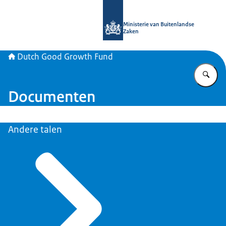
Naar de homepage van DGGF
Ministerie van Buitenlandse
Zaken
Dutch Good Growth Fund
Vu
Documenten
Andere talen